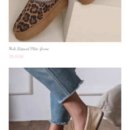
Mule Léopard Plate-forme
39.50
€